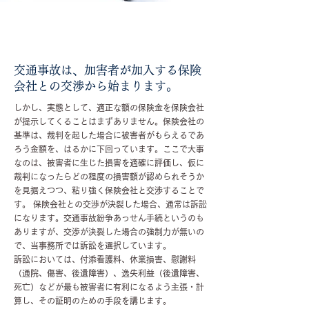
交通事故は、加害者が加入する保険
会社との交渉から始まります。
しかし、実態として、適正な額の保険金を保険会社
が提示してくることはまずありません。保険会社の
基準は、裁判を起した場合に被害者がもらえるであ
ろう金額を、はるかに下回っています。ここで大事
なのは、被害者に生じた損害を適確に評価し、仮に
裁判になったらどの程度の損害額が認められそうか
を見据えつつ、粘り強く保険会社と交渉することで
す。 保険会社との交渉が決裂した場合、通常は訴訟
になります。交通事故紛争あっせん手続というのも
ありますが、交渉が決裂した場合の強制力が無いの
で、当事務所では訴訟を選択しています。
訴訟においては、付添看護料、休業損害、慰謝料
（通院、傷害、後遺障害）、逸失利益（後遺障害、
死亡）などが最も被害者に有利になるよう主張・計
算し、その証明のための手段を講じます。