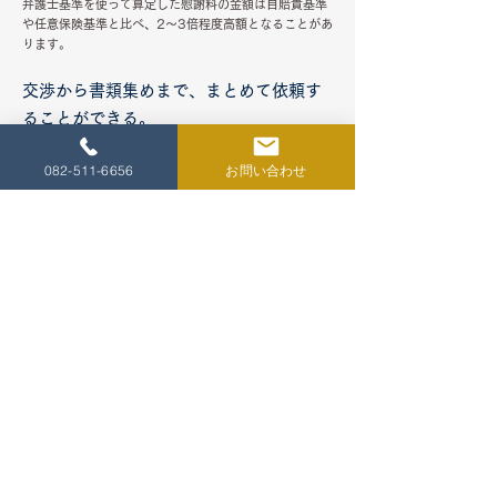
弁護士基準を使って算定した慰謝料の金額は自賠責基準
や任意保険基準と比べ、2～3倍程度高額となることがあ
ります。
交渉から書類集めまで、まとめて依頼す
ることができる。
被害者の方は、事故発生から示談成立まで、示談交
渉の中で、相手方保険会社と多くのやり取りをしな
082-511-6656
お問い合わせ
ければなりません。
仕事や家事、子育てで忙しい中、日中に相手方保険
会社とやり取りを行わなければならないことだけで
も被害者の方に大きなストレスとなります。弁護士
に依頼すれば、弁護士に相手方保険会社とのやり取
りをはじめ、書類集めまで一任することができスト
レスの軽減になります。
特に弁護士は、裁判例に詳しく、正確な
算定に基づいて交渉できる。
加害者の保険会社から提示される示談金の金額は、
任意保険基準という保険会社独自の基準により算出
されており、裁判事例と照らし合わせるとかなり低
額な金額となっています。