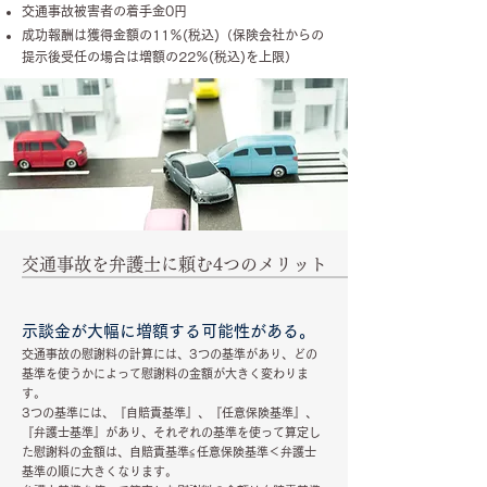
交通事故被害者の着手金0円
成功報酬は獲得金額の11％(税込)（保険会社からの
提示後受任の場合は増額の22％(税込)を上限）
交通事故を弁護士に頼む4つのメリット
示談金が大幅に増額する可能性がある。
交通事故の慰謝料の計算には、3つの基準があり、どの
基準を使うかによって慰謝料の金額が大きく変わりま
す。
3つの基準には、『自賠責基準』、『任意保険基準』、
『弁護士基準』があり、それぞれの基準を使って算定し
た慰謝料の金額は、自賠責基準≦任意保険基準＜弁護士
基準の順に大きくなります。